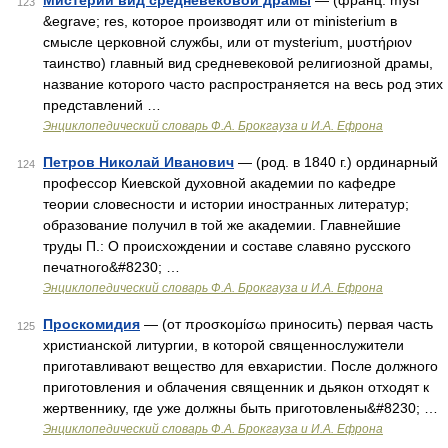
Мистерии вид средневековой драмы
— (франц. mysr
123
&egrave; res, которое производят или от ministerium в
смысле церковной службы, или от mysterium, μυστήριον
таинство) главный вид средневековой религиозной драмы,
название которого часто распространяется на весь род этих
представлений …
Энциклопедический словарь Ф.А. Брокгауза и И.А. Ефрона
Петров Николай Иванович
— (род. в 1840 г.) ординарный
124
профессор Киевской духовной академии по кафедре
теории словесности и истории иностранных литератур;
образование получил в той же академии. Главнейшие
труды П.: О происхождении и составе славяно русского
печатного&#8230; …
Энциклопедический словарь Ф.А. Брокгауза и И.А. Ефрона
Проскомидия
— (от προσκομίσω приносить) первая часть
125
христианской литургии, в которой священнослужители
приготавливают вещество для евхаристии. После должного
приготовления и облачения священник и дьякон отходят к
жертвеннику, где уже должны быть приготовлены&#8230; …
Энциклопедический словарь Ф.А. Брокгауза и И.А. Ефрона