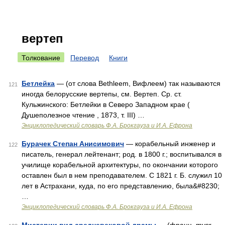
вертеп
Толкование
Перевод
Книги
Бетлейка
— (от слова Bethleem, Вифлеем) так называются
121
иногда белорусские вертепы, см. Вертеп. Ср. ст.
Кульжинского: Бетлейки в Северо Западном крае (
Душеполезное чтение , 1873, т. III) …
Энциклопедический словарь Ф.А. Брокгауза и И.А. Ефрона
Бурачек Степан Анисимович
— корабельный инженер и
122
писатель, генерал лейтенант; род. в 1800 г.; воспитывался в
училище корабельной архитектуры, по окончании которого
оставлен был в нем преподавателем. С 1821 г. Б. служил 10
лет в Астрахани, куда, по его представлению, была&#8230;
…
Энциклопедический словарь Ф.А. Брокгауза и И.А. Ефрона