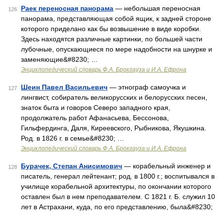
Раек переносная панорама
— небольшая переносная
126
панорама, представляющая собой ящик, к задней стороне
которого приделано как бы возвышение в виде коробки.
Здесь находятся различные картинки, по большей части
лубочные, опускающиеся по мере надобности на шнурке и
заменяющие&#8230; …
Энциклопедический словарь Ф.А. Брокгауза и И.А. Ефрона
Шеин Павел Васильевич
— этнограф самоучка и
127
лингвист, собиратель великорусских и белорусских песен,
знаток быта и говоров Северо западного края,
продолжатель работ Афанасьева, Бессонова,
Гильфердинга, Даля, Киреевского, Рыбникова, Якушкина.
Род. в 1826 г. в семье&#8230; …
Энциклопедический словарь Ф.А. Брокгауза и И.А. Ефрона
Бурачек, Степан Анисимович
— корабельный инженер и
128
писатель, генерал лейтенант; род. в 1800 г.; воспитывался в
училище корабельной архитектуры, по окончании которого
оставлен был в нем преподавателем. С 1821 г. Б. служил 10
лет в Астрахани, куда, по его представлению, была&#8230;
…