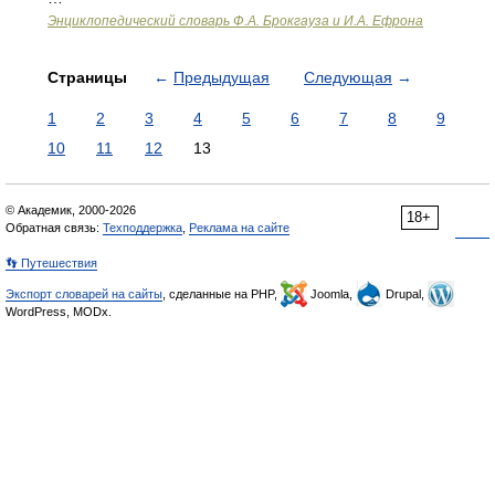
Энциклопедический словарь Ф.А. Брокгауза и И.А. Ефрона
Страницы
←
Предыдущая
Следующая
→
1
2
3
4
5
6
7
8
9
10
11
12
13
© Академик, 2000-2026
18+
Обратная связь:
Техподдержка
,
Реклама на сайте
👣 Путешествия
Экспорт словарей на сайты
, сделанные на PHP,
Joomla,
Drupal,
WordPress, MODx.